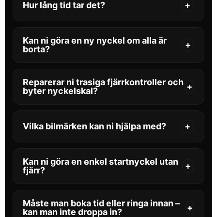
Hur lång tid tar det?
+
korrekt. Ta med alla befintliga nycklar (om några
finns) så de kan synkas samtidigt.
Ofta klart medan du väntar. Programmering tar
vanligtvis 30–60 minuter beroende på bilmodell och
Kan ni göra en ny nyckel om alla är
+
system.
borta?
I många fall, ja. Ring oss så kontrollerar vi vad som
gäller för just din bil.
Reparerar ni trasiga fjärrkontroller och
+
byter nyckelskal?
Ja. Vi byter skal, knappar och kan ofta reparera
elektronik (t.ex. löda kontakter). Vi testar funktionen
Vilka bilmärken kan ni hjälpa med?
+
efter arbetet.
De flesta vanliga märken i Sverige: Volvo, VW, Audi,
Skoda, Seat, Peugeot, Citroën, Renault, Ford, Opel
Kan ni göra en enkel startnyckel utan
+
m.fl. Hör av dig med din modell.
fjärr?
Ja, i många fall. En startnyckel utan fjärr (med
startspärr) är ett prisvärt reservalternativ om
Måste man boka tid eller ringa innan –
+
fjärrfunktion inte behövs.
kan man inte droppa in?