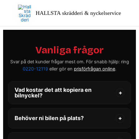
Hoppa
till
HALLSTA skrädderi & nyckelservice
innehåll
Vanliga frågor
Svar på det kunder frågar mest om. För snabb hjälp: ring
0220-12119
eller gör en
prisförfrågan online
.
Vad kostar det att kopiera en
+
bilnyckel?
Priset beror på om det är en smart nyckel,
fjärrnyckel eller enkel startnyckel med startspärr.
Behöver ni bilen på plats?
+
Skicka gärna reg.nr eller märke, modell och
årsmodell så återkommer vi med exakt pris.
Ja, i de flesta fall behöver vi bilen på plats under
programmeringen för att säkerställa att allt fungerar